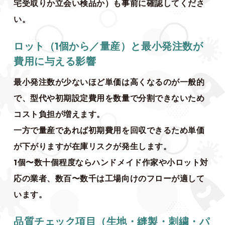
宅受取りか立会い検品か）も事前に確認してくださ
い。
ロット（1個から／量産）と最小発注数が
費用に与える影響
最小発注数が少ないほど単価は高くなるのが一般的
で、型代や初期設定費用を数量で分割できないため
コスト負担が増えます。
一方で量産であれば初期費用を回収できるため単価
が下がりますが在庫リスクが発生します。
1個〜数十個程度ならハンドメイド作家や小ロット対
応の業者、数百〜数千は工場向けのフローが適して
います。
品質チェック項目（生地・縫製・刺繍・パ