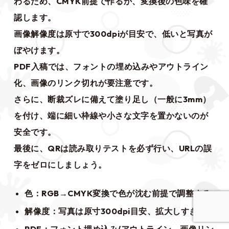
わるため、CMYK前提で作るか、変換後の色味を確
認します。
画像解像度は原寸で300dpiが目安で、低いと写真が
ぼやけます。
PDF入稿では、フォントの埋め込みやアウトライン
化、画像のリンク切れが要注意です。
さらに、断裁ズレに備えて塗り足し（一般に3mm）
を付け、端に細い枠線や小さな文字を置かないのが
安全です。
最後に、QRは読み取りテストを必ず行い、URLの誤
字をゼロにしましょう。
色：RGB→CMYK変換で色が沈む前提で調整する
解像度：写真は原寸300dpi目安、拡大しすぎない
PDF：フォント埋め込み/アウトライン、画像リン