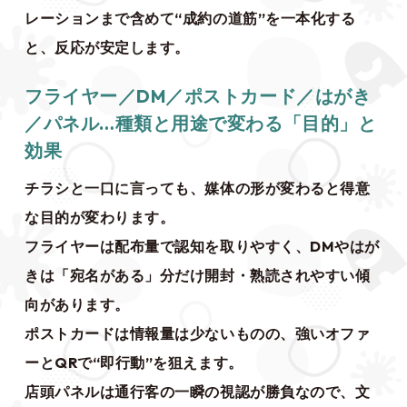
レーションまで含めて“成約の道筋”を一本化する
と、反応が安定します。
フライヤー／DM／ポストカード／はがき
／パネル…種類と用途で変わる「目的」と
効果
チラシと一口に言っても、媒体の形が変わると得意
な目的が変わります。
フライヤーは配布量で認知を取りやすく、DMやはが
きは「宛名がある」分だけ開封・熟読されやすい傾
向があります。
ポストカードは情報量は少ないものの、強いオファ
ーとQRで“即行動”を狙えます。
店頭パネルは通行客の一瞬の視認が勝負なので、文