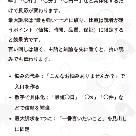
年」「◯件」「◯分」「◯円〜」など具体化するだ
けで反応が変わります。
最大訴求は“最も強い一つ”に絞り、比較は読者が迷
うポイント（価格、時間、品質、保証）に限定する
と効果的です。
言い回しは短く、主語と結論を先に置くと、拾い読
みでも伝わります。
悩みの代弁：「こんなお悩みありませんか？」で
入口を作る
数字で具体化：「最短◯日」「◯%」「◯件」な
どで信頼を補強
最大訴求を1つに：「一番言いたいこと」を見出し
に固定