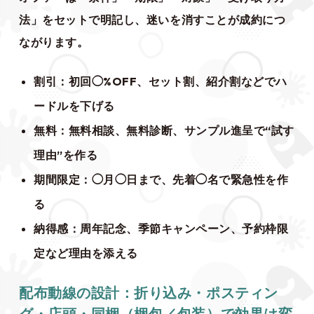
法」をセットで明記し、迷いを消すことが成約につ
ながります。
割引：初回◯%OFF、セット割、紹介割などでハ
ードルを下げる
無料：無料相談、無料診断、サンプル進呈で“試す
理由”を作る
期間限定：◯月◯日まで、先着◯名で緊急性を作
る
納得感：周年記念、季節キャンペーン、予約枠限
定など理由を添える
配布動線の設計：折り込み・ポスティン
グ・店頭・同梱（梱包／包装）で効果は変