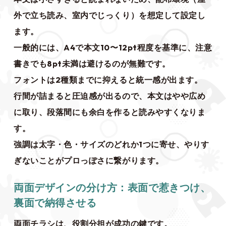
外で立ち読み、室内でじっくり）を想定して設定し
ます。
一般的には、A4で本文10〜12pt程度を基準に、注意
書きでも8pt未満は避けるのが無難です。
フォントは2種類までに抑えると統一感が出ます。
行間が詰まると圧迫感が出るので、本文はやや広め
に取り、段落間にも余白を作ると読みやすくなりま
す。
強調は太字・色・サイズのどれか1つに寄せ、やりす
ぎないことがプロっぽさに繋がります。
両面デザインの分け方：表面で惹きつけ、
裏面で納得させる
両面チラシは、役割分担が成功の鍵です。